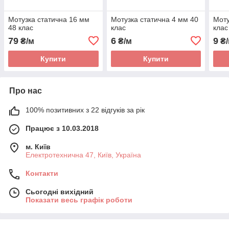
Мотузка статична 16 мм
Мотузка статична 4 мм 40
Моту
48 клас
клас
клас
79
6
9
₴/м
₴/м
₴/
Купити
Купити
Про нас
100% позитивних з 22 відгуків за рік
Працює з 10.03.2018
м. Київ
Електротехнична 47, Київ, Україна
Контакти
Сьогодні вихідний
Показати весь графік роботи