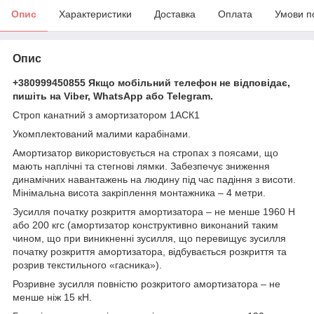
Опис
Характеристики
Доставка
Оплата
Умови п
Опис
+380999450855 Якщо мобільний телефон не відповідає,
пишіть на Viber, WhatsApp або Telegram.
Строп канатний з амортизатором 1АСК1
Укомплектований малими карабінами.
Амортизатор використовується на стропах з поясами, що
мають наплічні та стегнові лямки. Забезпечує зниження
динамічних навантажень на людину під час падіння з висоти.
Мінімальна висота закріплення монтажника – 4 метри.
Зусилля початку розкриття амортизатора – не менше 1960 Н
або 200 кгс (амортизатор конструктивно виконаний таким
чином, що при виникненні зусилля, що перевищує зусилля
початку розкриття амортизатора, відбувається розкриття та
розрив текстильного «гасника»).
Розривне зусилля повністю розкритого амортизатора – не
менше ніж 15 кН.