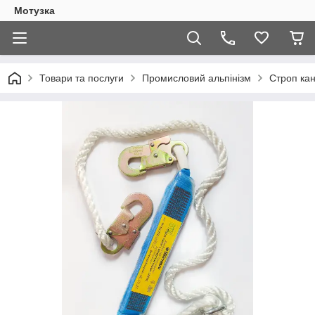
Мотузка
Товари та послуги
Промисловий альпінізм
Строп ка