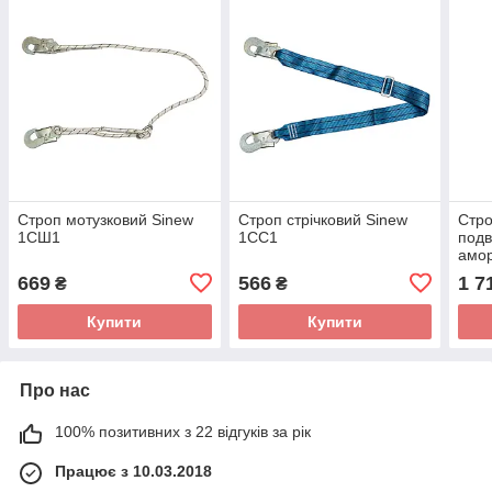
Строп мотузковий Sinew
Строп стрічковий Sinew
Стр
1СШ1
1СС1
подв
амо
669
566
1 7
₴
₴
Купити
Купити
Про нас
100% позитивних з 22 відгуків за рік
Працює з 10.03.2018