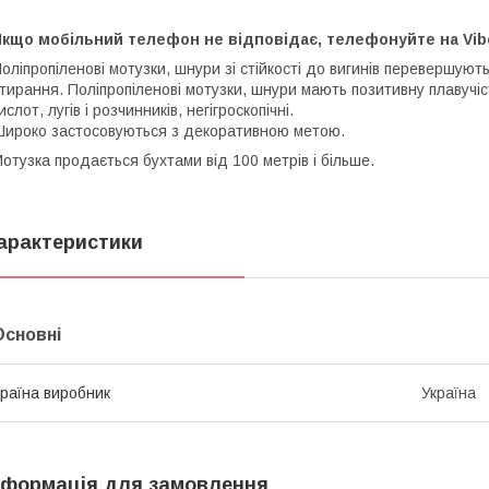
кщо мобільний телефон не відповідає, телефонуйте на Vibe
оліпропіленові мотузки, шнури зі стійкості до вигинів перевершують
тирання. Поліпропіленові мотузки, шнури мають позитивну плавучість
ислот, лугів і розчинників, негігроскопічні.
ироко застосовуються з декоративною метою.
отузка продається бухтами від 100 метрів і більше.
арактеристики
Основні
раїна виробник
Україна
нформація для замовлення