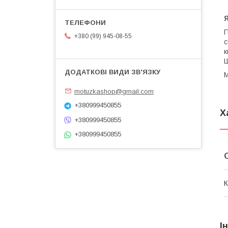
Я
П
+380 (99) 945-08-55
с
к
Ш
М
motuzkashop@gmail.com
+380999450855
Х
+380999450855
+380999450855
К
І