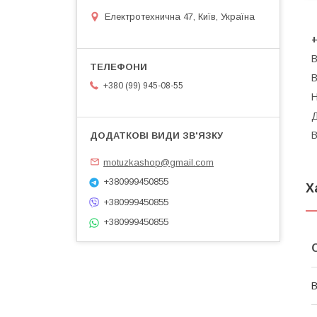
Електротехнична 47, Київ, Україна
+
В
В
+380 (99) 945-08-55
Н
Д
В
motuzkashop@gmail.com
+380999450855
Х
+380999450855
+380999450855
В