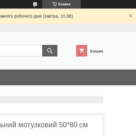
Кошик
ижчого робочого дня (завтра, 10.08).
Кошик
ьний мотузковий 50*80 см