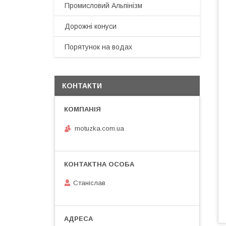
Промисловий Альпінізм
Дорожні конуси
Порятунок на водах
КОНТАКТИ
motuzka.com.ua
Станіслав