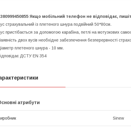
380999450855 Якщо мобільний телефон не відповідає, пишіть
ус страхувальний із плетеного шнура подвійний 50*80см.
ус пристібається за допомогою карабіна, петлі на мотузкових самос
аявність двох вусів необхідне забезпечення безперервності страхо
іаметр плетеного шнура - 10 мм.
ідповідає ДСТУ EN 354
арактеристики
Основні атрибути
иробник
Sinew