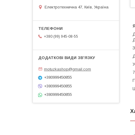
Електротехнична 47, Київ, Україна
Я
Д
+380 (99) 945-08-55
Д
З
Д
У
motuzkashop@gmail.com
7
+380999450855
П
+380999450855
Ц
+380999450855
Х