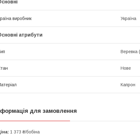
Основні
раїна виробник
Україна
Основні атрибути
ип
Веревка 
Стан
Нове
атеріал
Капрон
нформація для замовлення
іна:
1 373 ₴/бобіна