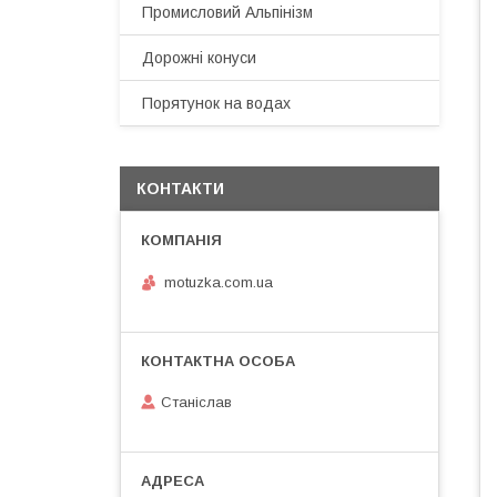
Промисловий Альпінізм
Дорожні конуси
Порятунок на водах
КОНТАКТИ
motuzka.com.ua
Станіслав