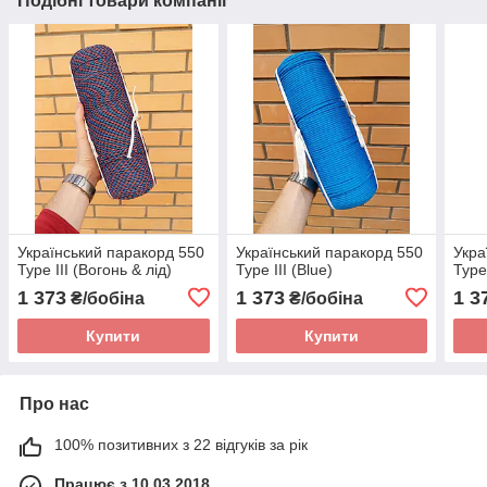
Подібні товари компанії
Український паракорд 550
Український паракорд 550
Укра
Type III (Вогонь & лід)
Type III (Blue)
Type
1 373
1 373
1 3
₴/бобіна
₴/бобіна
Купити
Купити
Про нас
100% позитивних з 22 відгуків за рік
Працює з 10.03.2018