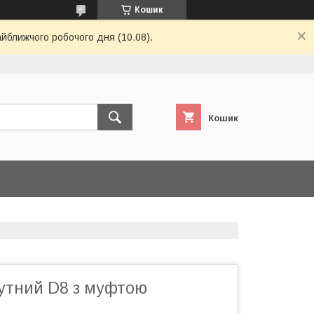
Кошик
айближчого робочого дня (10.08).
Кошик
кутний D8 з муфтою