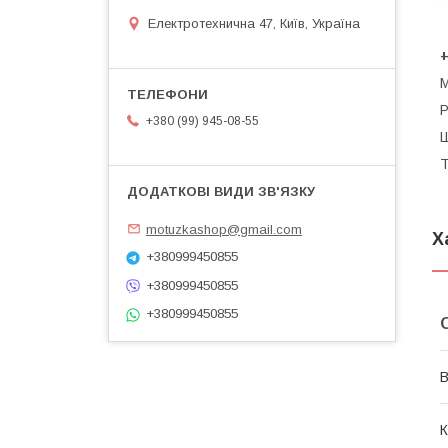
Електротехнична 47, Київ, Україна
+
М
Р
+380 (99) 945-08-55
Ш
Т
motuzkashop@gmail.com
Х
+380999450855
+380999450855
+380999450855
В
К