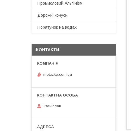
Промисловий Альпінізм
Дорожні конуси
Порятунок на водах
КОНТАКТИ
motuzka.com.ua
Станіслав