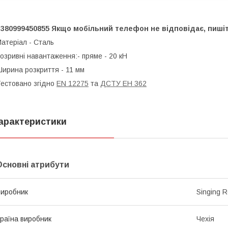
380999450855 Якщо мобільний телефон не відповідає, пишіть
атеріал - Сталь
озривні навантаження:- пряме - 20 кН
ирина розкриття - 11 мм
естовано згідно
EN 12275
та
ДСТУ ЕН 362
арактеристики
Основні атрибути
иробник
Singing 
раїна виробник
Чехія