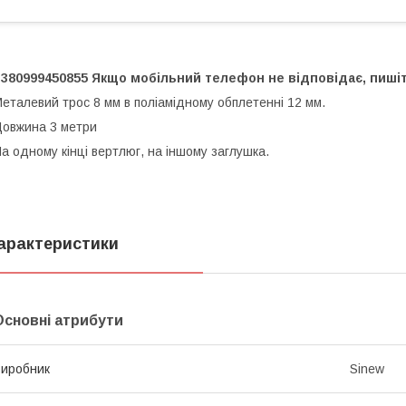
380999450855 Якщо мобільний телефон не відповідає, пишіть
еталевий трос 8 мм в поліамідному обплетенні 12 мм.
овжина 3 метри
а одному кінці вертлюг, на іншому заглушка.
арактеристики
Основні атрибути
иробник
Sinew