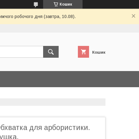
Кошик
ижчого робочого дня (завтра, 10.08).
Кошик
бхватка для арбористики.
ушка.