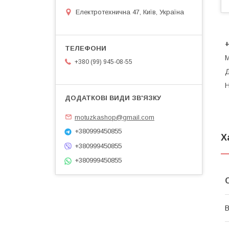
Електротехнична 47, Київ, Україна
+
М
+380 (99) 945-08-55
Д
Н
motuzkashop@gmail.com
+380999450855
Х
+380999450855
+380999450855
В