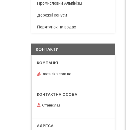
Промисловий Альпінізм
Дорожні конуси
Порятунок на водах
КОНТАКТИ
motuzka.com.ua
Станіслав